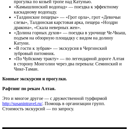
прогулка по козьей тропе над Катунью.
«Камышлинский водопад» — поездка к эффектному
каскадному водопаду.
«Талдинские пещеры» — «Грот орла», грот «Девичьи
слезы», Талдинская карстовая арка, пещера «Ноздри
дракона», «Скала неверных жен».
«Долина горных духов» — поездка в урочище Че-Чкыш,
подъем на обзорную площадку с видом на долину
Катуни.
«В гости к зубрам» — экскурсия в Чергинский
зубровый питомник.
«По Чуйскому тракту» — по легендарной дороге Алтая
в сторону Монголии через два перевала: Семинский и
Чике-Таман.
Конные экскурсии и прогулки.
Рафтинг по рекам Алтая.
Это и многое другое — с дружественной турфирмой
http://susanintravel.ru/
. Помощь в организации групп.
Стоимость экскурсий — по запросу.