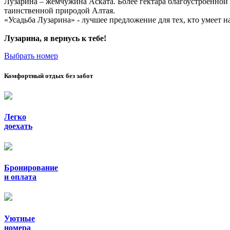
Лузарина – жемчужина Аската. Более гектара благоустроенно
таинственной природой Алтая.
«Усадьба Лузарина» - лучшее предложение для тех, кто умеет н
Лузарина, я вернусь к тебе!
Выбрать номер
Комфортный отдых без забот
Легко
доехать
Бронирование
и оплата
Уютные
номера