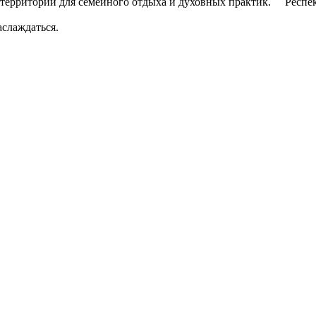
й территории для семейного отдыха и духовных практик. Респе
аслаждаться.